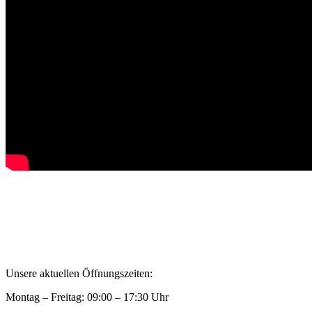
Privatsphäre und Datenschutz
Allgemeine Geschäftsbedingungen
Impressum
Kontakt
Unsere aktuellen Öffnungszeiten:
Montag – Freitag: 09:00 – 17:30 Uhr