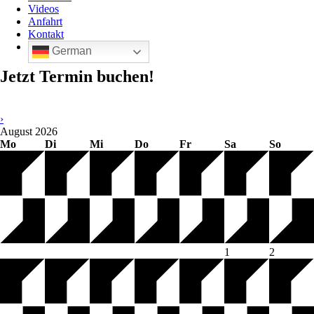
Videos
Anfahrt
Kontakt
German
Jetzt Termin buchen!
›
August
2026
Mo
Di
Mi
Do
Fr
Sa
So
1
2